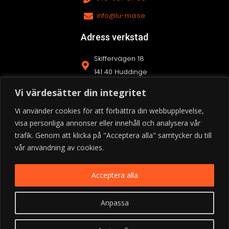
info@lu-ma.se
Adress verkstad
Skiffervägen 18
141 40 Huddinge
076-567 67 69
Vi värdesätter din integritet
info@lu-ma.se
Vi använder cookies för att förbättra din webbupplevelse,
visa personliga annonser eller innehåll och analysera vår
trafik. Genom att klicka på "Acceptera alla" samtycker du till
vår användning av cookies.
Acceptera alla
Lu-Ma
I All rights reserved. Developed by
Strahor
Anpassa