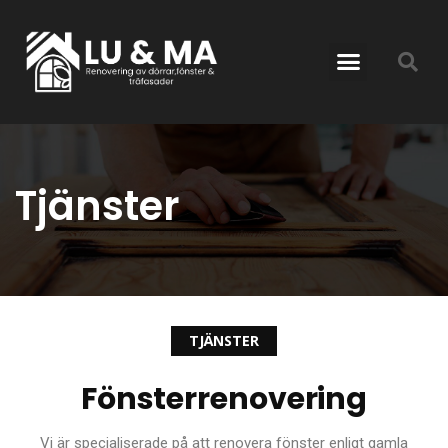
Tjänster
TJÄNSTER
Fönsterrenovering
Vi är specialiserade på att renovera fönster enligt gamla